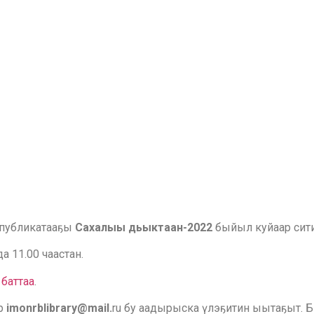
еспубликатааҕы
Сахалыы дьыктаан-2022
быйыл куйаар сити
 11.00 чаастан.
баттаа
.
эр
imonrblibrary@mail.
ru бу аадырыска үлэҕитин ыытаҕыт. Б