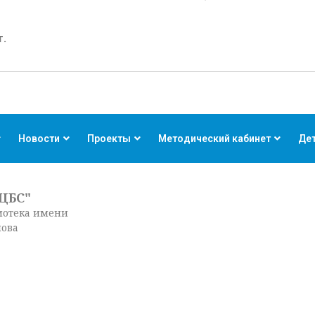
т.
Новости
Проекты
Методический кабинет
Де
ЦБС"
иотека имени
нова