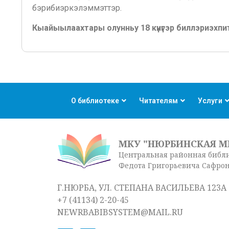
бэрибиэркэлэммэттэр.
Кыайыылаахтары олунньу 18 күнүгэр биллэриэхпи
О библиотеке
Читателям
Услуги
МКУ "НЮРБИНСКАЯ М
Центральная районная библ
Федота Григорьевича Сафро
Г.НЮРБА, УЛ. СТЕПАНА ВАСИЛЬЕВА 123А
+7 (41134) 2-20-45
NEWRBABIBSYSTEM@MAIL.RU