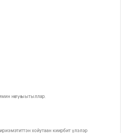
мин нөҥүө ыытыллар.
ириэмэтиттэн хойутаан киирбит үлэлэр