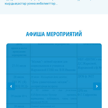
кырдьаҕастар уонна инбэлииттэр...
АФИША МЕРОПРИЯТИЙ